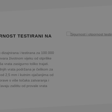
RNOST TESTIRANI NA
 dizajnirana i testirana za 100.000
ovara životnom vijeku od otprilike
a vrata zasigurno toliko trajati.
dnjih vrata podržana je čelikom za
e od 2,5 mm i kutnim ojačanjima od
 brave s više točaka zatvaranja i
vaju zaštitu od provale vrata