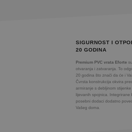
SIGURNOST I OTPO
20 GODINA
Premium PVC vrata Eforte
su
otvaranja i zatvaranja. To odg
20 godina što znači da će i Vaš
Čvrsta konstrukcija okvira pre
armiranje s debljinom stijenk
lijevanih spojnica. Integrirane
posebni dodaci dodatno poveća
Vašeg doma.