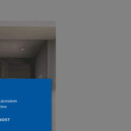
a. Uporabom
obno
NOST