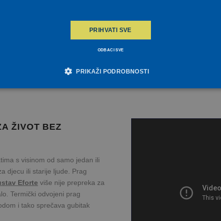
PRIHVATI SVE
ODBACI SVE
PRIKAŽI PODROBNOSTI
žno potrebni kolačići
Izvedba
Ciljanost
Funkcionalnost
Nrazvrst
ZA ŽIVOT BEZ
avaju osnovnu funkcionalnost internetske stranice, kao što su npr. upis korisnika na stranic
e odgovarajuće upotrebljavati bez nužno potrebnih kolačića.
rovider / Domena
Istek
Opis
tima s visinom od samo jedan ili
icrosoft
1
orporation
 djecu ili starije ljude. Prag
sekundu
eceuninck.ba
stav Eforte
više nije prepreka za
entiko Software
1
alo. Termički odvojeni prag
LC
sekundu
eceuninck.ba
podom i tako sprečava gubitak
entiko Software
1