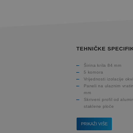
TEHNIČKE SPECIFI
Širina krila 84 mm
5 komora
Vrijednosti izolacije ok
Paneli na ulaznim vrati
mm
Skriveni profil od alumi
staklene ploče
PRIKAŽI VIŠE