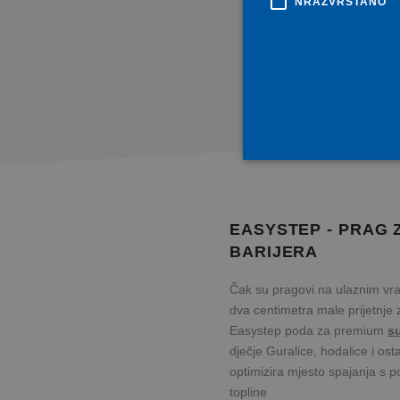
NRAZVRSTANO
Nu
EASYSTEP - PRAG 
Nužno potrebni kolačići omoguć
Internetsku stranicu ne možet
BARIJERA
Ime
P
Čak su pragovi na ulaznim vra
M
ASP.NET_SessionId
C
dva centimetra male prijetnje za
d
Easystep poda za premium
su
K
CMSCsrfCookie
dječje Guralice, hodalice i ost
L
d
optimizira mjesto spajanja s 
K
topline
CMSPreferredCulture