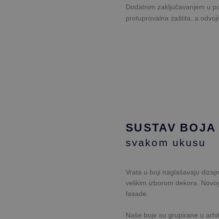
L
Dodatnim zaključavanjem u po
d
protuprovalna zaštita, a odvoji
CMSCurrentTheme
d
C
CookieScriptConsent
w
Ime
Prov
P
Ime
Ime
_clck
Do
D
_clsk
Goo
G
_ga
test_cookie
dec
.
SUSTAV BOJA
M
SRM_B
C
svakom ukusu
.
Goo
_gid
SM
.c
dec
_gat_UA-
.de
Vrata u boji naglašavaju diza
M
_fbp
146083259-6
I
velikim izborom dekora. Novogr
.
fasade.
CLID
w
_ga_994JLMV8BJ
.de
Naše boje su grupirane u arh