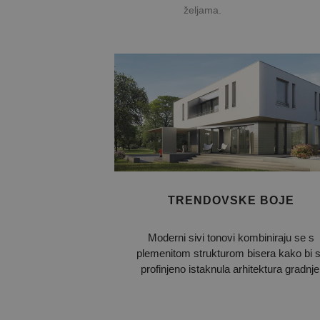
željama.
M
MUID
_ga_HVYYJRNLHL
.de
C
.
M
ANONCHK
Goo
_gid
C
.de
.c
Goo
_ga
G
YSC
.de
.
G
VISITOR_INFO1_LIVE
.
_ga_3JHEQNWZFB
.de
G
_gcl_au
.
TRENDOVSKE BOJE
M
MR
C
.
Moderni sivi tonovi kombiniraju se s
M
MUID
C
plemenitom strukturom bisera kako bi 
.c
profinjeno istaknula arhitektura gradnje
M
MR
C
.c