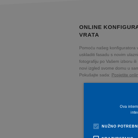
ONLINE KONFIGUR
VRATA
Pomoću našeg konfiguratora v
uskladiti fasadu s novim ulaz
fotografiju po Vašem izboru ili
novi izgled svome domu u sam
Pokušajte sada:
Posjetite onli
Ova intern
inte
NUŽNO POTREBNI