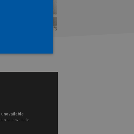
ano
i te uređivanje računa.