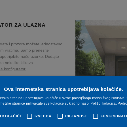
ATOR ZA ULAZNA
rata i prozora možete jednostavno
nim vratima. Samo prenesite
 upotrijebite naše uzorke. Dodajte
o nekoliko klikova.
ne konfigurator.
Ova internetska stranica upotrebljava kolačiće.
etska stranica upotrebljava kolačiće u svrhe poboljšanja korisničkog iskustv
rnetske stranice prihvaćate sve kolačiće sukladno našoj Politici kolačića.
Podr
 KOLAČIĆI
IZVEDBA
CILJANOST
FUNKCIONAL