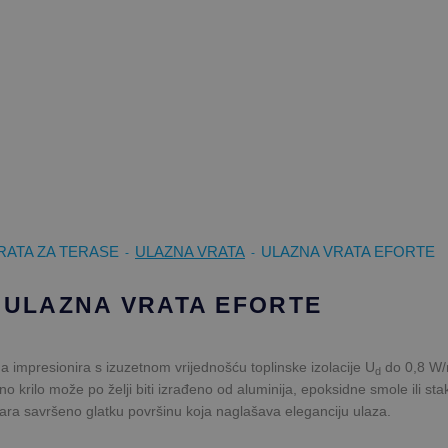
VRATA ZA TERASE
ULAZNA VRATA
ULAZNA VRATA EFORTE
-
-
 ULAZNA VRATA EFORTE
 impresionira s izuzetnom vrijednošću toplinske izolacije U
do 0,8 W
d
o krilo može po želji biti izrađeno od aluminija, epoksidne smole ili stakla
vara savršeno glatku površinu koja naglašava eleganciju ulaza.