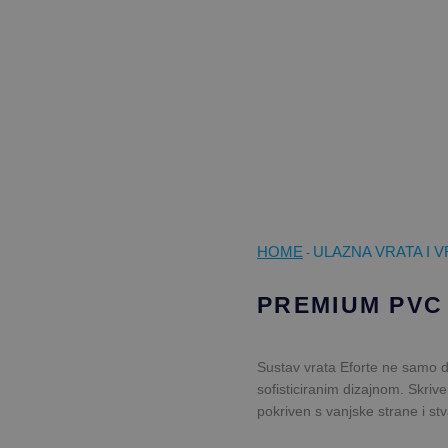
HOME
ULAZNA VRATA I 
-
PREMIUM PVC
Sustav vrata Eforte ne samo da
sofisticiranim dizajnom. Skriven
pokriven s vanjske strane i st