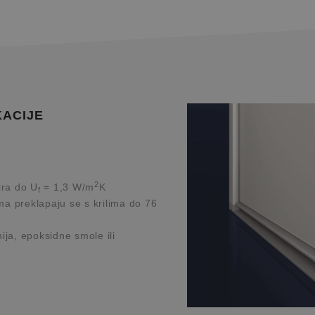
KACIJE
2
vira do U
= 1,3 W/m
K
f
ma preklapaju se s krilima do 76
nija, epoksidne smole ili