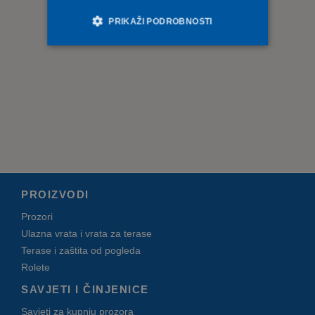
PRIKAŽI PODROBNOSTI
Nužno potrebni kolačići
Izvedba
Ciljanost
Funkcionalnost
Nrazvrstano
Nužno potrebni kolačići omogućavaju osnovnu
funkcionalnost internetske stranice, kao što su npr.
upis korisnika na stranici te uređivanje računa.
Internetsku stranicu ne možete odgovarajuće
upotrebljavati bez nužno potrebnih kolačića.
PROIZVODI
Ime
Provider / Domena
Istek
Opis
Prozori
Microsoft
ASP.NET_SessionId
1
Ulazna vrata i vrata za terase
Corporation
sekundu
deceuninck.ba
Terase i zaštita od pogleda
Kentiko Software
CMSCsrfCookie
1
Rolete
LLC
sekundu
deceuninck.ba
SAVJETI I ČINJENICE
Kentiko Software
CMSPreferredCulture
1
LLC
Savjeti za kupnju prozora
sekundu