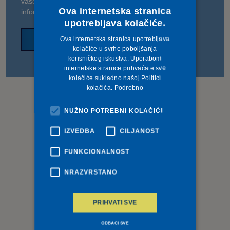
vašoj blizini. Naši partneri rado će vam dati detaljnije
Ova internetska stranica
informacije o Deceuninck proizvodima.
upotrebljava kolačiće.
ZATVORI
Ova internetska stranica upotrebljava
kolačiće u svrhe poboljšanja
korisničkog iskustva. Uporabom
internetske stranice prihvaćate sve
kolačiće sukladno našoj Politici
kolačića.
Podrobno
NUŽNO POTREBNI KOLAČIĆI
IZVEDBA
CILJANOST
FUNKCIONALNOST
NRAZVRSTANO
PRIHVATI SVE
ODBACI SVE