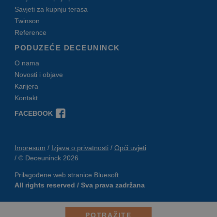
deceuninck.ba
Savjeti za kupnju terasa
CMSCurrentTheme
deceuninck.ba
1
Twinson
sekundu
Reference
CookieScript
CookieScriptConsent
1
Ovaj
www.deceuninck.ba
mjesec
kolačić
PODUZEĆE DECEUNINCK
koristi
usluga
O nama
Cookie-
Script.c
Novosti i objave
da bi
zapamti
Karijera
postavk
Kontakt
pristank
za
kolačiće
FACEBOOK
posjetitel
Potrebn
je da
natpis
Cookie-
Impresum
Izjava o privatnosti
Opći uvjeti
Script.c
© Deceuninck 2026
kolačića
radi
ispravno
Prilagođene web stranice
Bluesoft
All rights reserved / Sva prava zadržana
POTRAŽITE
Provider /