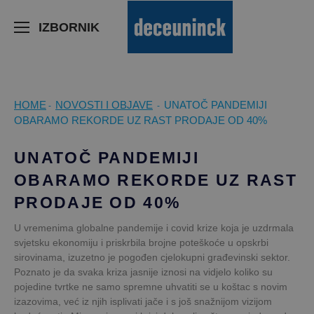
>
IZBORNIK
HOME
NOVOSTI I OBJAVE
UNATOČ PANDEMIJI
-
-
OBARAMO REKORDE UZ RAST PRODAJE OD 40%
UNATOČ PANDEMIJI
OBARAMO REKORDE UZ RAST
PRODAJE OD 40%
U vremenima globalne pandemije i covid krize koja je uzdrmala
svjetsku ekonomiju i priskrbila brojne poteškoće u opskrbi
sirovinama, izuzetno je pogođen cjelokupni građevinski sektor.
Poznato je da svaka kriza jasnije iznosi na vidjelo koliko su
pojedine tvrtke ne samo spremne uhvatiti se u koštac s novim
izazovima, već iz njih isplivati jače i s još snažnijom vizijom