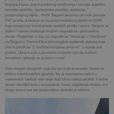
krajnjeg kupca, poput predanog istraživanja i razvoja, logistike,
tehničke podrške, marketinške podrške, edukacije,
postprodajnog dijela…Profil Elegant perjanica je naše ponude
PVC profila, a baziran je na prvoj modularnoj platformi iCOR,
koja omogućuje kombiniranje različitih profila i okvira. Elegant se
stalno i nanovo dokazuje brojnim nagradama i priznanjima
struke. Posljednje u nizu su nagrade za “Inovaciju” i “Održivost”
za Elegant s ThermoFibra tehnologijom staklenih vlakana koje
smo s primili na “2. bečkom kongresu prozora”. u srpnju ove
godine. Upravo zato s ponosom možemo reći da nudimo
inovativna rješenja za prozore i vrata”.
Osim brojnih osvojenih nagrada za svoje proizvode, čvrsto se
držimo načela održive gradnje, što je neizmjerno važno u
vremenima kada je više nego ikad bitna zaštita okoliša. S jedne
strane identificiramo i smanjujemo izvore zagađenja okoliša, a s
druge strane sve što proizvodimo ekološki je održivo.