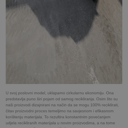
deceuninck.ba
CMSCurrentTheme
deceuninck.ba
1
sekundu
CookieScript
CookieScriptConsent
1
Ovaj
www.deceuninck.ba
mjesec
kolačić
koristi
usluga
Cookie-
Script.c
da bi
zapamti
postavk
pristank
za
kolačiće
posjetitel
Potrebn
je da
natpis
Cookie-
Script.c
U svoj poslovni model, uklapamo cirkularnu ekonomiju. Ona
kolačića
radi
predstavlja puno širi pojam od samog recikliranja. Osim što su
ispravno
naši proizvodi dizajnirani na način da se mogu 100% reciklirati,
čitav proizvodni proces temeljimo na savjesnom i efikasnom
korištenju materijala. To rezultira konstantnim povećanjem
udjela recikliranih materijala u novim proizvodima, a na tome