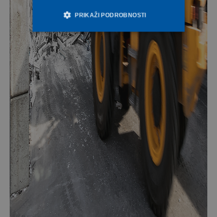
PRIKAŽI PODROBNOSTI
Nužno potrebni kolačići
Izvedba
Ciljanost
Funkcionalnost
Nrazvrstano
Nužno potrebni kolačići omogućavaju osnovnu
funkcionalnost internetske stranice, kao što su npr.
upis korisnika na stranici te uređivanje računa.
Internetsku stranicu ne možete odgovarajuće
upotrebljavati bez nužno potrebnih kolačića.
Ime
Provider / Domena
Istek
Opis
Microsoft
ASP.NET_SessionId
1
Corporation
sekundu
deceuninck.ba
Kentiko Software
CMSCsrfCookie
1
LLC
sekundu
deceuninck.ba
Kentiko Software
CMSPreferredCulture
1
LLC
sekundu