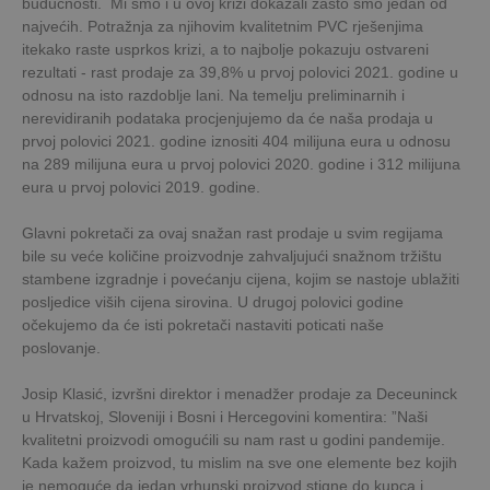
budućnosti. Mi smo i u ovoj krizi dokazali zašto smo jedan od
najvećih. Potražnja za njihovim kvalitetnim PVC rješenjima
itekako raste usprkos krizi, a to najbolje pokazuju ostvareni
rezultati - rast prodaje za 39,8% u prvoj polovici 2021. godine u
odnosu na isto razdoblje lani. Na temelju preliminarnih i
nerevidiranih podataka procjenjujemo da će naša prodaja u
prvoj polovici 2021. godine iznositi 404 milijuna eura u odnosu
na 289 milijuna eura u prvoj polovici 2020. godine i 312 milijuna
eura u prvoj polovici 2019. godine.
Glavni pokretači za ovaj snažan rast prodaje u svim regijama
bile su veće količine proizvodnje zahvaljujući snažnom tržištu
stambene izgradnje i povećanju cijena, kojim se nastoje ublažiti
posljedice viših cijena sirovina. U drugoj polovici godine
očekujemo da će isti pokretači nastaviti poticati naše
poslovanje.
Josip Klasić, izvršni direktor i menadžer prodaje za Deceuninck
u Hrvatskoj, Sloveniji i Bosni i Hercegovini komentira: ”Naši
kvalitetni proizvodi omogućili su nam rast u godini pandemije.
Kada kažem proizvod, tu mislim na sve one elemente bez kojih
je nemoguće da jedan vrhunski proizvod stigne do kupca i