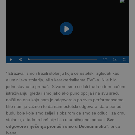
“Istraživali smo i tražili stolariju koja će estetski izgledati kao
aluminijska stolarija, ali s karakteristikama PVC-a. Nije bilo
jednostavno to pronaći. Stvarno smo si dali truda u tom našem
istraživanju, gledali smo jako ako puno opcija i na svu sreću
naišli na onu koja nam je odgovarala po svim performansama.
Bilo nam je važno i to da nam estetski odgovara, da u ponudi
budu boje koje smo željeli s obzirom da smo se odlučili za crnu
stolariju, a tada to baš nije bilo u uobičajenoj ponudi.
Sve
odgovore i rješenja pronašli smo u Deceunincku”
, priča
Ivana.