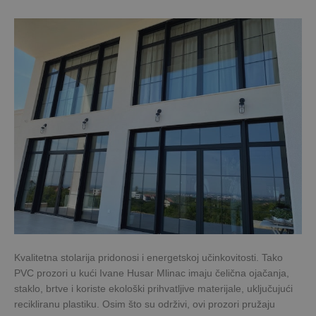
Kvalitetna stolarija pridonosi i energetskoj učinkovitosti. Tako
PVC prozori u kući Ivane Husar Mlinac imaju čelična ojačanja,
staklo, brtve i koriste ekološki prihvatljive materijale, uključujući
recikliranu plastiku. Osim što su održivi, ovi prozori pružaju