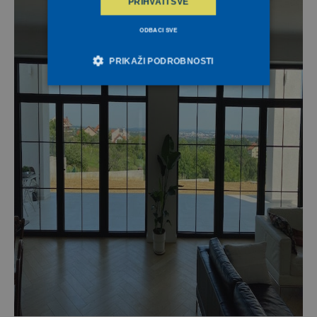
PRIHVATI SVE
ODBACI SVE
PRIKAŽI PODROBNOSTI
Nužno potrebni kolačići
Izvedba
Ciljanost
Funkcionalnost
Nrazvrstano
Nužno potrebni kolačići omogućavaju osnovnu
funkcionalnost internetske stranice, kao što su npr.
upis korisnika na stranici te uređivanje računa.
Internetsku stranicu ne možete odgovarajuće
upotrebljavati bez nužno potrebnih kolačića.
Ime
Provider / Domena
Istek
Opis
Microsoft
ASP.NET_SessionId
1
Corporation
sekundu
deceuninck.ba
Kentiko Software
CMSCsrfCookie
1
LLC
sekundu