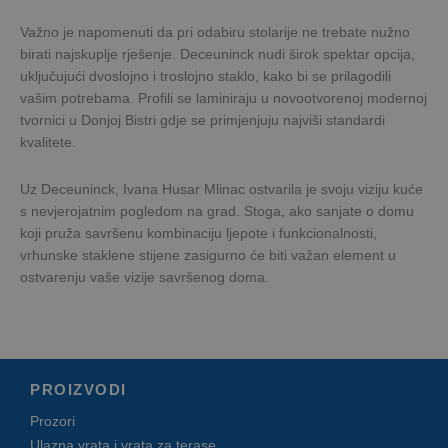
deceuninck.ba
Važno je napomenuti da pri odabiru stolarije ne trebate nužno
Kentiko Software
CMSPreferredCulture
1
LLC
sekundu
birati najskuplje rješenje. Deceuninck nudi širok spektar opcija,
deceuninck.ba
uključujući dvoslojno i troslojno staklo, kako bi se prilagodili
CMSCurrentTheme
deceuninck.ba
1
vašim potrebama. Profili se laminiraju u novootvorenoj modernoj
sekundu
tvornici u Donjoj Bistri gdje se primjenjuju najviši standardi
CookieScript
CookieScriptConsent
1
Ovaj
kvalitete.
www.deceuninck.ba
mjesec
kolačić
koristi
usluga
Uz Deceuninck, Ivana Husar Mlinac ostvarila je svoju viziju kuće
Cookie-
Script.c
s nevjerojatnim pogledom na grad. Stoga, ako sanjate o domu
da bi
zapamti
koji pruža savršenu kombinaciju ljepote i funkcionalnosti,
postavk
vrhunske staklene stijene zasigurno će biti važan element u
pristank
za
ostvarenju vaše vizije savršenog doma.
kolačiće
posjetitel
Potrebn
je da
natpis
Cookie-
Script.c
kolačića
PROIZVODI
radi
ispravno
Prozori
Ulazna vrata i vrata za terase