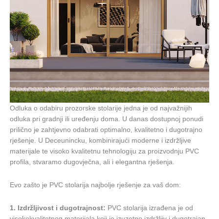
Odluka o odabiru prozorske stolarije jedna je od najvažnijih
odluka pri gradnji ili uređenju doma. U danas dostupnoj ponudi
prilično je zahtjevno odabrati optimalno, kvalitetno i dugotrajno
rješenje. U Deceunincku, kombinirajući moderne i izdržljive
materijale te visoko kvalitetnu tehnologiju za proizvodnju PVC
profila, stvaramo dugovječna, ali i elegantna rješenja.
Evo zašto je PVC stolarija najbolje rješenje za vaš dom:
1. Izdržljivost i dugotrajnost:
PVC stolarija izrađena je od
visokokvalitetnog materijala koji je izuzetno izdržljiv i dugotrajan.