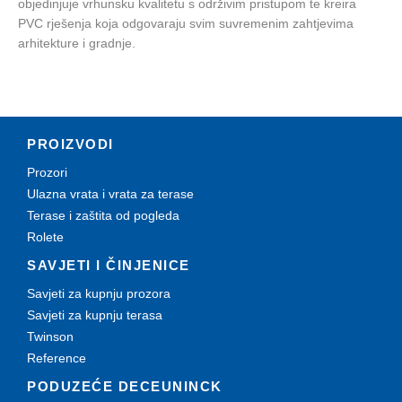
objedinjuje vrhunsku kvalitetu s održivim pristupom te kreira
PVC rješenja koja odgovaraju svim suvremenim zahtjevima
arhitekture i gradnje.
PROIZVODI
Prozori
Ulazna vrata i vrata za terase
Terase i zaštita od pogleda
Rolete
SAVJETI I ČINJENICE
Savjeti za kupnju prozora
Savjeti za kupnju terasa
Twinson
Reference
PODUZEĆE DECEUNINCK