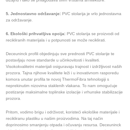
5. Jednostavno održavanje:
PVC stolarija je vrlo jednostavna
za održavanje.
6. Ekološki prihvatljiva opcija:
PVC stolarija se proizvodi od
recikliranih materijala i u potpunosti se može reciklirati.
Deceuninck profili objedinjuju sve prednosti PVC stolarije te
postavljaju nove standarde u učinkovitosti i kvaliteti.
Visokokvalitetni materijali osiguravaju trajnost i izdržljivost naših
prozora. Tajna njihove kvalitete leži i u inovativnom rasporedu
komora unutar profila te novoj ThermoFibra tehnologiji s
neprekinutim nizovima staklenih vlakana. To nam omogućuje
postizanje maksimalne toplinske izolacije i vrhunske stabilizacije
prozora.
Pritom, vodimo brigu i održivost, koristeći ekološke materijale i
recikliranu plastiku u našim proizvodima. Na taj način
doprinosimo smanjenju otpada i očuvanju resursa. Deceuninck