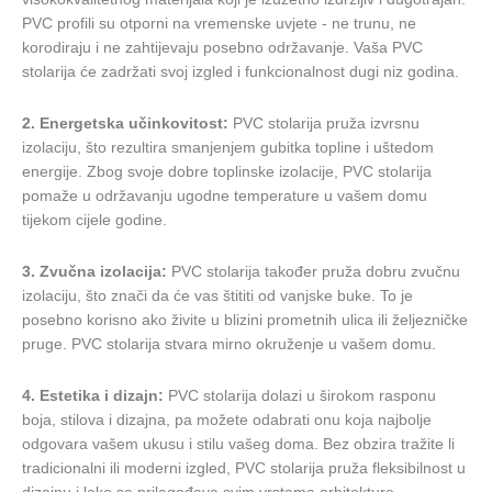
PVC profili su otporni na vremenske uvjete - ne trunu, ne
korodiraju i ne zahtijevaju posebno održavanje. Vaša PVC
stolarija će zadržati svoj izgled i funkcionalnost dugi niz godina.
2. Energetska učinkovitost:
PVC stolarija pruža izvrsnu
izolaciju, što rezultira smanjenjem gubitka topline i uštedom
energije. Zbog svoje dobre toplinske izolacije, PVC stolarija
pomaže u održavanju ugodne temperature u vašem domu
tijekom cijele godine.
3. Zvučna izolacija:
PVC stolarija također pruža dobru zvučnu
izolaciju, što znači da će vas štititi od vanjske buke. To je
posebno korisno ako živite u blizini prometnih ulica ili željezničke
pruge. PVC stolarija stvara mirno okruženje u vašem domu.
4. Estetika i dizajn:
PVC stolarija dolazi u širokom rasponu
boja, stilova i dizajna, pa možete odabrati onu koja najbolje
odgovara vašem ukusu i stilu vašeg doma. Bez obzira tražite li
tradicionalni ili moderni izgled, PVC stolarija pruža fleksibilnost u
dizajnu i lako se prilagođava svim vrstama arhitekture.